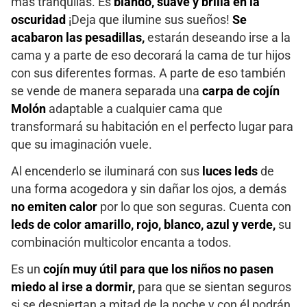
más tranquilas. Es
blando, suave y brilla en la
oscuridad
¡Deja que ilumine sus sueños!
Se
acabaron las pesadillas,
estarán deseando irse a la
cama y a parte de eso decorará la cama de tur hijos
con sus diferentes formas. A parte de eso también
se vende de manera separada una
carpa de cojín
Molón
adaptable a cualquier cama que
transformará su habitación en el perfecto lugar para
que su imaginación vuele.
Al encenderlo se iluminará con sus
luces leds
de
una forma acogedora y sin dañar los ojos, a demás
no emiten calor
por lo que son seguras. Cuenta con
leds de color amarillo, rojo, blanco, azul y verde,
su
combinación multicolor encanta a todos.
Es un
cojín muy útil para que los niños no pasen
miedo al irse a dormir,
para que se sientan seguros
si se despiertan a mitad de la noche y con él podrán