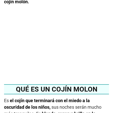
cojín molón.
¿Quieres conocer la
carpa cojín molón más
vendida del 2024?
Ver en Amazon
QUÉ ES UN COJÍN MOLON
Es
el cojín que terminará con el miedo a la
oscuridad de los niños,
sus noches serán mucho