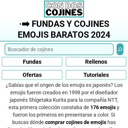
Saltar
al
contenido
·➡️ FUNDAS Y COJINES
EMOJIS BARATOS 2024
Busca
Fundas
Rellenos
Ofertas
Tutoriales
¿Sabías que el origen de los emojis es japonés? Los
emojis fueron creados en 1998 por el diseñador
japonés Shigetaka Kurita para la compañía NTT,
esta primera colección constaba de
176 emojis
y
fueron los primeros en presentarse a color. Si
buscas dónde
comprar cojines de emojis
has