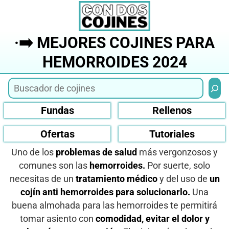
Saltar
al
contenido
·➡️ MEJORES COJINES PARA
HEMORROIDES 2024
Busca
Fundas
Rellenos
Ofertas
Tutoriales
Uno de los
problemas de salud
más vergonzosos y
comunes son las
hemorroides.
Por suerte, solo
necesitas de un
tratamiento médico
y del uso de
un
cojín anti hemorroides para solucionarlo.
Una
buena almohada para las hemorroides te permitirá
tomar asiento con
comodidad, evitar el dolor y