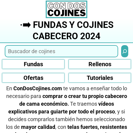
Saltar
al
contenido
·➡️ FUNDAS Y COJINES
CABECERO 2024
Busca
Fundas
Rellenos
Ofertas
Tutoriales
En
ConDosCojines.com
te vamos a enseñar todo lo
necesario para
comprar o crear tu propio cabecero
de cama económico.
Te traemos
vídeos
explicativos para guiarte por todo el proceso
, y si
decides comprarlos también hemos seleccionado
los de
mayor calidad
, con
telas fuertes, resistentes