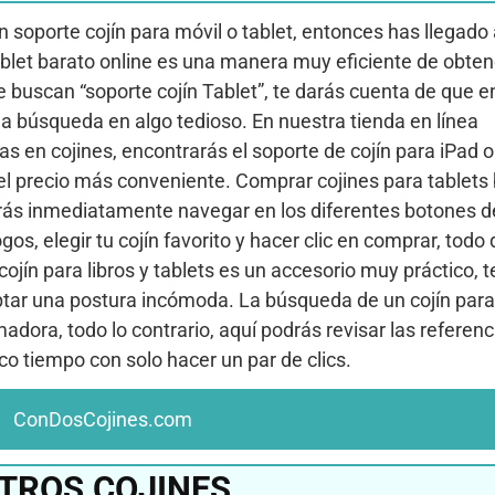
soporte cojín para móvil o tablet, entonces has llegado a
ablet barato online es una manera muy eficiente de obten
e buscan “soporte cojín Tablet”, te darás cuenta de que en
r la búsqueda en algo tedioso. En nuestra tienda en línea
en cojines, encontrarás el soporte de cojín para iPad o
el precio más conveniente. Comprar cojines para tablets
odrás inmediatamente navegar en los diferentes botones 
ogos, elegir tu cojín favorito y hacer clic en comprar, tod
jín para libros y tablets es un accesorio muy práctico, t
optar una postura incómoda. La búsqueda de un cojín para
dora, todo lo contrario, aquí podrás revisar las referenci
oco tiempo con solo hacer un par de clics.
ConDosCojines.com
TROS COJINES