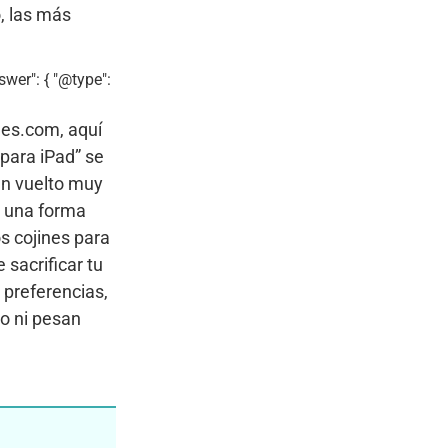
, las más
swer": { "@type":
nes.com, aquí
para iPad” se
an vuelto muy
de una forma
s cojines para
 sacrificar tu
 preferencias,
o ni pesan