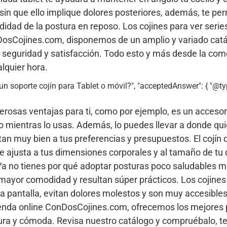
in que ello implique dolores posteriores, además, te perm
idad de la postura en reposo. Los cojines para ver series
nDosCojines.com, disponemos de un amplio y variado cat
l seguridad y satisfacción. Todo esto y más desde la com
alquier hora.
r un soporte cojín para Tablet o móvil?", "acceptedAnswer": { "@ty
merosas ventajas para ti, como por ejemplo, es un acceso
ivo mientras lo usas. Además, lo puedes llevar a donde qui
an muy bien a tus preferencias y presupuestos. El cojín 
e ajusta a tus dimensiones corporales y al tamaño de tu d
a no tienes por qué adoptar posturas poco saludables m
a mayor comodidad y resultan súper prácticos. Los cojines 
 la pantalla, evitan dolores molestos y son muy accesible
tienda online ConDosCojines.com, ofrecemos los mejores 
ura y cómoda. Revisa nuestro catálogo y compruébalo, t