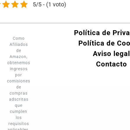
5/5 - (1 voto)
Política de Priv
Como
Política de Co
Afiliados
de
Aviso legal
Amazon,
Contacto
obtenemos
ingresos
por
comisiones
de
compras
adscritas
que
cumplen
los
requisitos
aplicables.