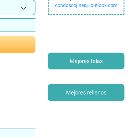
condoscojines@outlook.com
Mejores telas
azon
Mejores rellenos