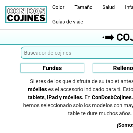
Saltar
Color
Tamaño
Salud
Infa
al
contenido
Guías de viaje
·➡️ C
Fundas
Rellen
Si eres de los que disfruta de su tablet ant
móviles
es el accesorio indicado para ti. Est
tablets, iPad y móviles.
En
ConDosbCojines
hemos seleccionado solo los modelos con ma
table te dure muchos años.
¡Somos