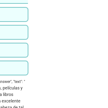
swer", "text": "
, películas y
a libros
a excelente
abeza de tal