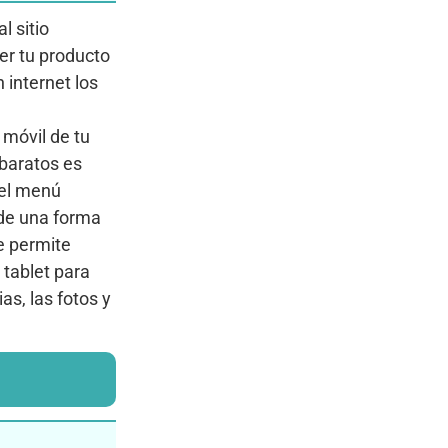
l sitio
er tu producto
 internet los
 móvil de tu
 baratos es
del menú
o de una forma
e permite
 tablet para
as, las fotos y