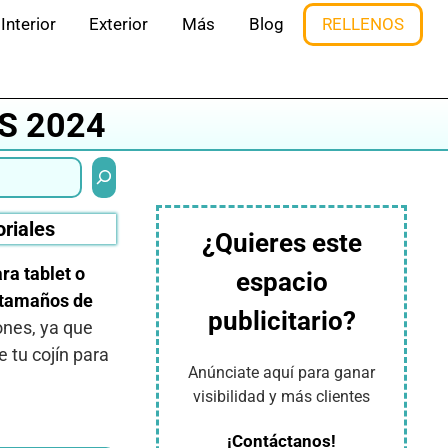
Interior
Exterior
Más
Blog
RELLENOS
S 2024
Buscar
oriales
¿Quieres este
ra tablet o
espacio
s tamaños de
publicitario?
ones, ya que
 tu cojín para
Anúnciate aquí para ganar
visibilidad y más clientes
¡Contáctanos!