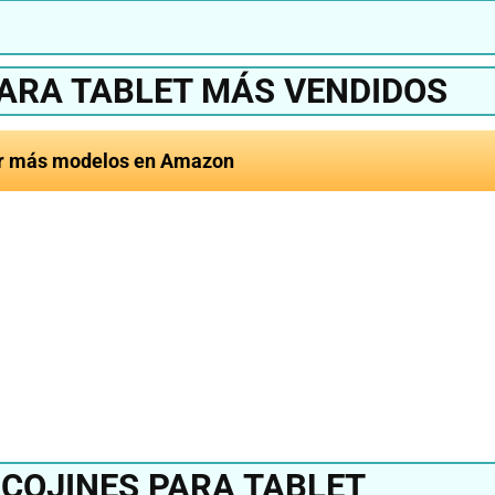
PARA TABLET MÁS VENDIDOS
r más modelos en Amazon
ejor cojín tablet
24?
Ver en Am
COJINES PARA TABLET