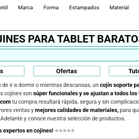
ntil
Marca
Forma
Estampados
Material
OJINES PARA TABLET BARATO
os
Ofertas
Tut
es de ir a dormir o mientras descansas, un
cojín soporte pa
os cojines son
súper funcionales y se ajustan a todos lo
.com
tu compra resultará rápida, segura y sin complicaci
yores ventas y
mejores calidades de materiales,
para que
 Adelante y conoce nuestra selección de productos.
 expertos en cojines!
⭐⭐⭐⭐⭐