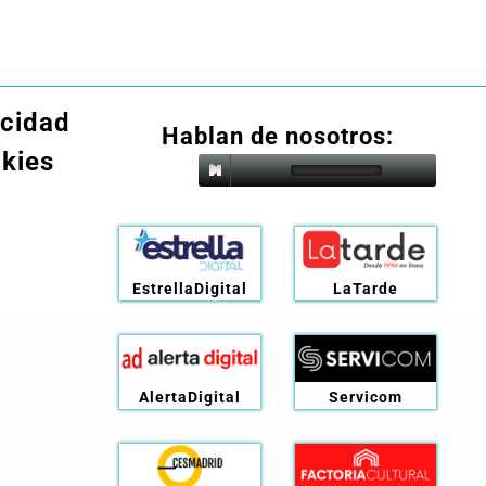
acidad
Hablan de nosotros:
okies
EstrellaDigital
LaTarde
AlertaDigital
Servicom