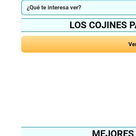
¿Qué te interesa ver?
LOS COJINES 
Ve
¿Quieres conocer el m
del 20
MEJORES 