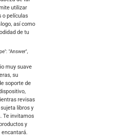
ite utilizar
 o películas
álogo, así como
odidad de tu
pe": "Answer",
rio muy suave
eras, su
de soporte de
ispositivo,
ientras revisas
sujeta libros y
s. Te invitamos
productos y
e encantará.