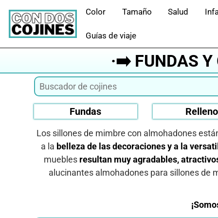
Saltar
Color
Tamaño
Salud
Infa
al
contenido
Guías de viaje
·➡️ FUNDAS Y
Fundas
Rellen
Los sillones de mimbre con almohadones están 
a la
belleza de las decoraciones y a la versati
muebles
resultan muy agradables, atractivos
alucinantes almohadones para sillones de 
¡Somos