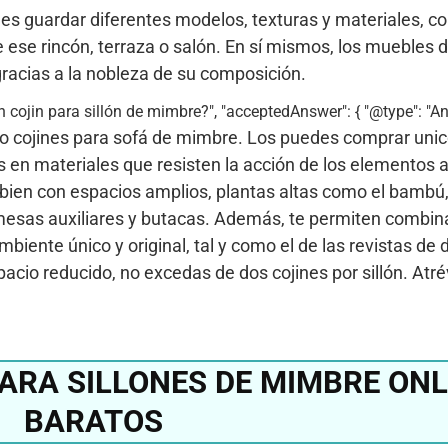
des guardar diferentes modelos, texturas y materiales, c
 ese rincón, terraza o salón. En sí mismos, los muebles 
gracias a la nobleza de su composición.
n cojin para sillón de mimbre?", "acceptedAnswer": { "@type": "Ans
ndo cojines para sofá de mimbre. Los puedes comprar unic
s en materiales que resisten la acción de los elementos 
 bien con espacios amplios, plantas altas como el bambú,
mesas auxiliares y butacas. Además, te permiten combin
iente único y original, tal y como el de las revistas de 
acio reducido, no excedas de dos cojines por sillón. Atré
ARA SILLONES DE MIMBRE ONL
BARATOS