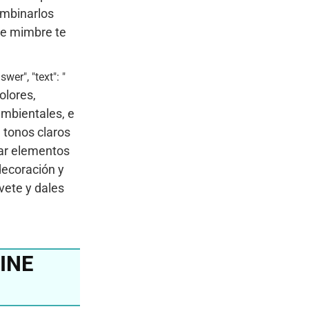
ombinarlos
de mimbre te
wer", "text": "
olores,
ambientales, e
 tonos claros
ar elementos
decoración y
vete y dales
INE