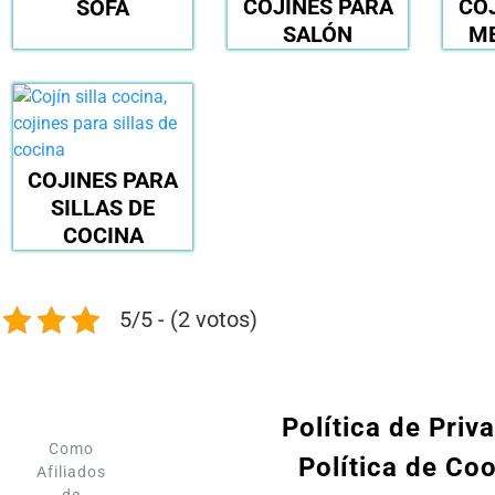
COJINES PARA
CO
SOFÁ
SALÓN
M
COJINES PARA
SILLAS DE
COCINA
5/5 - (2 votos)
Política de Priv
Como
Política de Co
Afiliados