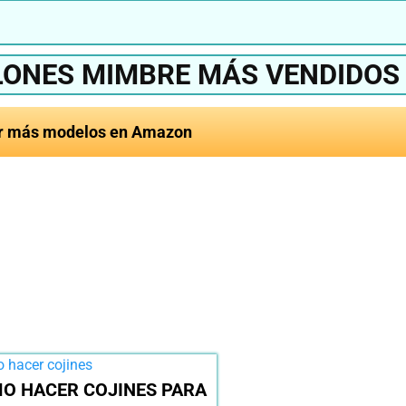
LLONES MIMBRE MÁS VENDIDOS
r más modelos en Amazon
mejor cojín para
e del 2024?
Ver en Am
O HACER COJINES PARA