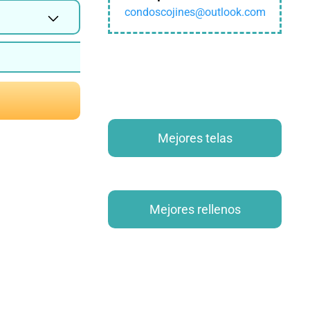
condoscojines@outlook.com
Mejores telas
azon
Mejores rellenos