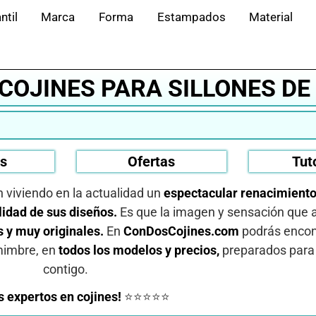
ntil
Marca
Forma
Estampados
Material
 COJINES PARA SILLONES D
os
Ofertas
Tut
viviendo en la actualidad un
espectacular renacimiento
lidad de sus diseños.
Es que la imagen y sensación que 
 y muy originales.
En
ConDosCojines.com
podrás encon
mimbre, en
todos los modelos y precios,
preparados para 
contigo.
 expertos en cojines!
⭐⭐⭐⭐⭐