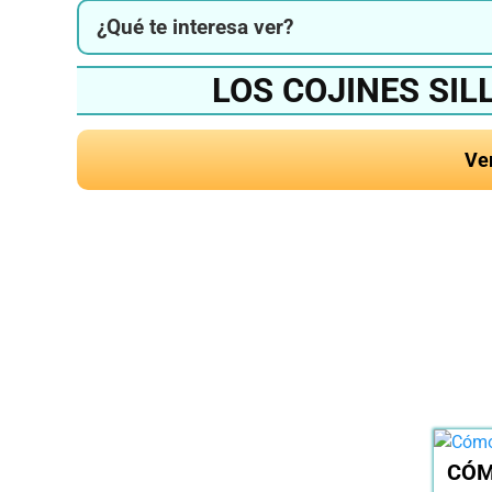
¿Qué te interesa ver?
LOS COJINES SI
Ve
¿Quieres conocer el 
sillón de mimbr
CÓM