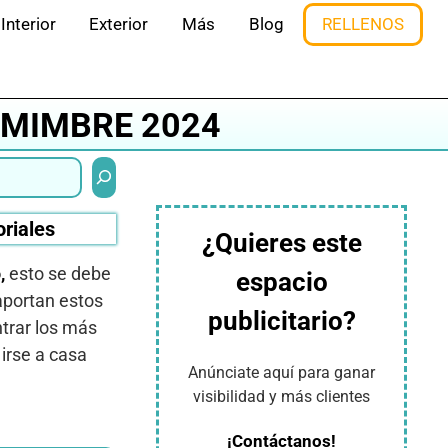
Interior
Exterior
Más
Blog
RELLENOS
E MIMBRE 2024
Buscar
oriales
¿Quieres este
,
esto se debe
espacio
aportan estos
publicitario?
trar los más
irse a casa
Anúnciate aquí para ganar
visibilidad y más clientes
¡Contáctanos!