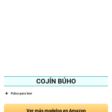
¿Quieres conocer el
mejor cojín de rana del
2024?
Ver en Amazon
COJÍN BÚHO
Pulsa para leer
Ver más modelos en Amazon