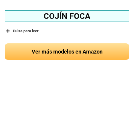
COJÍN FOCA
Pulsa para leer
Ver más modelos en Amazon
¿Quieres conocer el
mejor cojín de foca del
2024?