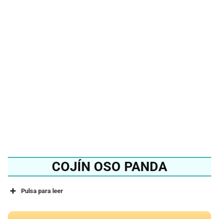
¿Quieres conocer el
mejor cojín de oso del
2024?
Ver en Amazon
COJÍN OSO PANDA
Pulsa para leer