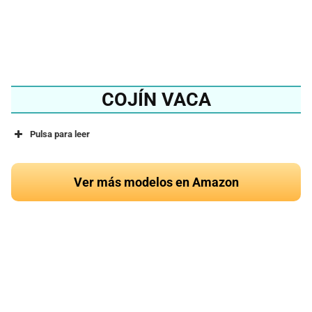
Ver en Amazon
COJÍN VACA
Pulsa para leer
Ver más modelos en Amazon
¿Quieres conocer el
mejor cojín de vaca del
2024?