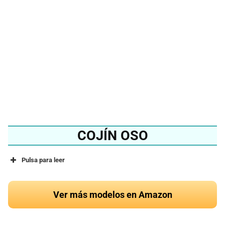
mejor cojín de zorro del
2024?
Ver en Amazon
COJÍN OSO
Pulsa para leer
Ver más modelos en Amazon