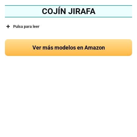
COJÍN JIRAFA
Pulsa para leer
Ver más modelos en Amazon
¿Quieres conocer el
mejor cojín de jirafa del
2024?