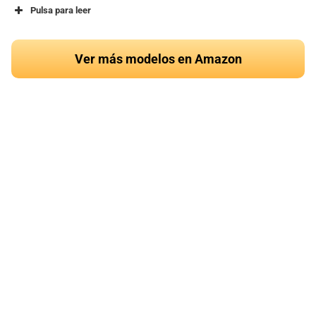
Pulsa para leer
Ver más modelos en Amazon
¿Quieres conocer el
mejor cojín de ballena
del 2024?
Ver en Amazon