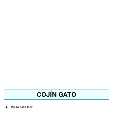
¿Quieres conocer el
mejor cojín de perro del
2024?
Ver en Amazon
COJÍN GATO
Pulsa para leer