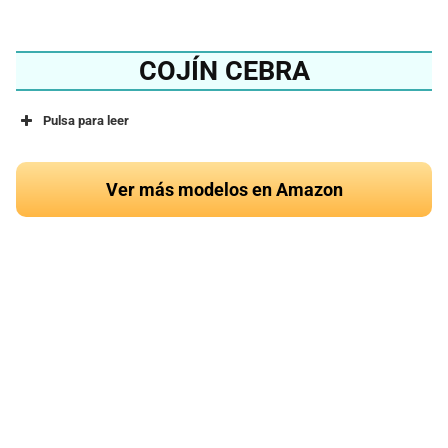
COJÍN CEBRA
Pulsa para leer
Ver más modelos en Amazon
¿Quieres conocer el
mejor cojín de cebra del
2024?