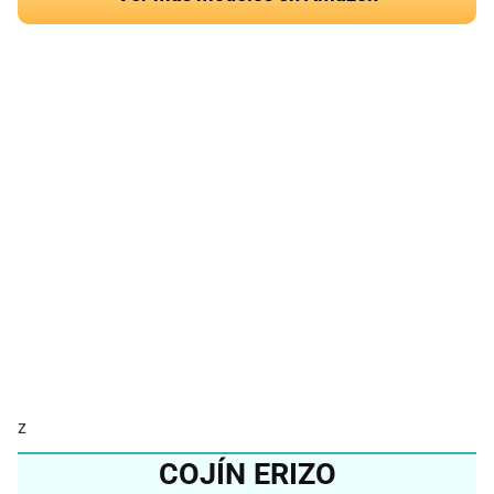
¿Quieres conocer el
mejor cojín de búho del
2024?
Ver en Amazon
z
COJÍN ERIZO