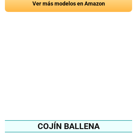
Ver más modelos en Amazon
¿Quieres conocer el
mejor cojín de panda
del 2024?
Ver en Amazon
COJÍN BALLENA