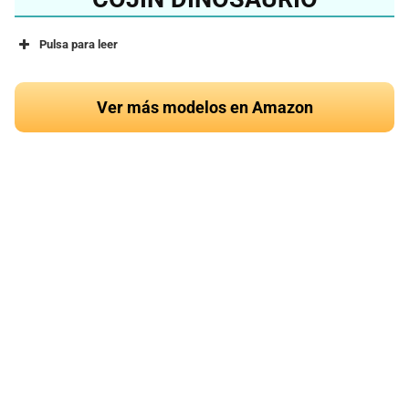
Pulsa para leer
Ver más modelos en Amazon
¿Quieres conocer el
mejor cojín de
dinosaurio del 2024?
Ver en Amazon