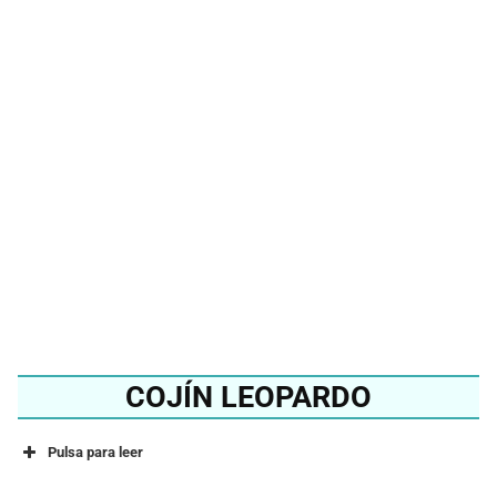
¿Quieres conocer el
mejor cojín de elefante
del 2024?
Ver en Amazon
COJÍN LEOPARDO
Pulsa para leer