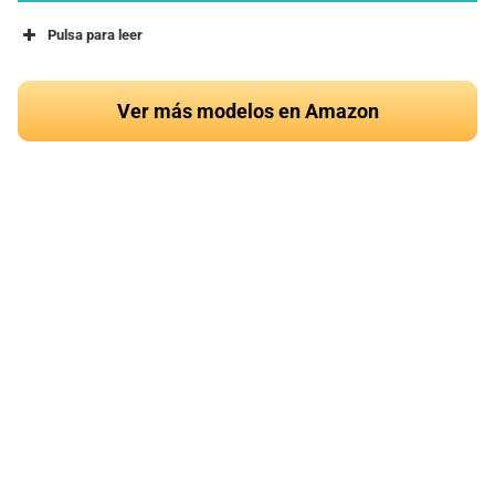
Pulsa para leer
Ver más modelos en Amazon
¿Quieres conocer el
mejor cojín de erizo del
2024?
Ver en Amazon