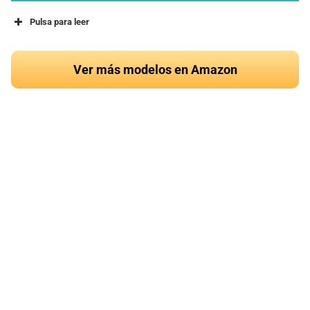
Pulsa para leer
Ver más modelos en Amazon
¿Quieres conocer el
mejor cojín de caballo
del 2024?
Ver en Amazon