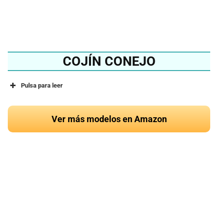
Ver en Amazon
COJÍN CONEJO
Pulsa para leer
Ver más modelos en Amazon
¿Quieres conocer el
mejor cojín de conejo
del 2024?