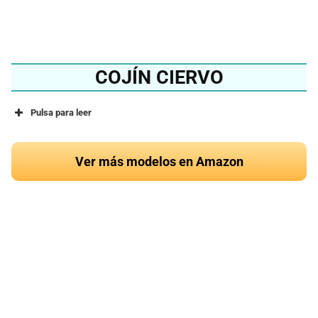
Ver en Amazon
COJÍN CIERVO
Pulsa para leer
Ver más modelos en Amazon
¿Quieres conocer el
mejor cojín de ciervo
del 2024?