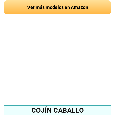
Ver más modelos en Amazon
¿Quieres conocer el
mejor cojín de leopardo
del 2024?
Ver en Amazon
COJÍN CABALLO