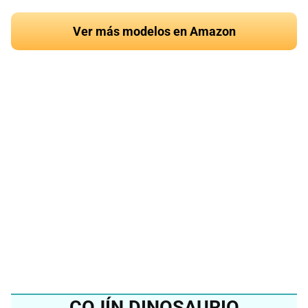
Ver más modelos en Amazon
¿Quieres conocer el
mejor cojín de gato del
2024?
Ver en Amazon
COJÍN DINOSAURIO