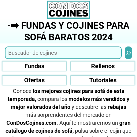
Saltar
al
contenido
·➡️ FUNDAS Y COJINES PARA
SOFÁ BARATOS 2024
Busca
Fundas
Rellenos
Ofertas
Tutoriales
Conoce
los mejores cojines para sofá de esta
temporada,
compara los
modelos más vendidos y
mejor valorados del año
y descubre las
rebajas
más sorprendentes del mercado en
ConDosCojines.com
. Aquí te mostraremos un
gran
catálogo de cojines de sofá,
pulsa sobre el cojín que