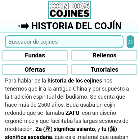
Saltar
al
contenido
·➡️ HISTORIA DEL COJÍN
Busca
Fundas
Rellenos
Ofertas
Tutoriales
Para hablar de la
historia de los cojines
nos
tenemos que ir a la antigua China y por supuesto a
la tradición espiritual del budismo. Se cuenta que
hace más de 2500 años, Buda usaba un cojín
redondo que se llamaba
ZAFU
, con un diseño
ergonómico y que facilitaba las largas sesiones de
meditación.
Za (座) significa asiento
, y
fu (蒲)
significa espadaña
, que es el material que usaban