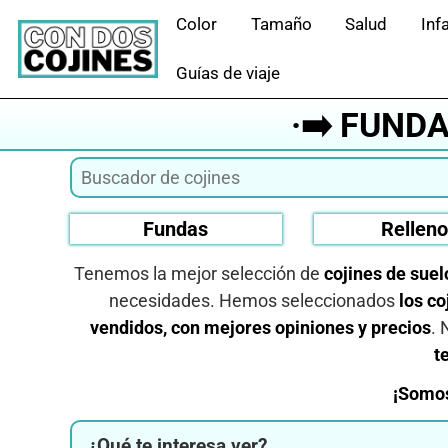
Saltar
Color
Tamaño
Salud
Infa
al
contenido
Guías de viaje
·➡️ FUND
Fundas
Rellen
Tenemos la mejor selección de
cojines de suel
necesidades. Hemos seleccionados
los co
vendidos, con mejores opiniones y precios
. 
t
¡Somos
¿Qué te interesa ver?