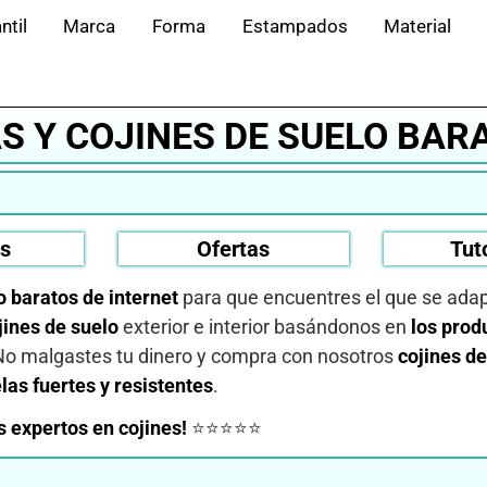
ntil
Marca
Forma
Estampados
Material
AS Y COJINES DE SUELO BAR
os
Ofertas
Tut
o baratos de internet
para que encuentres el que se adap
jines de suelo
exterior e interior basándonos en
los prod
No malgastes tu dinero y compra con nosotros
cojines de
elas fuertes y resistentes
.
 expertos en cojines!
⭐⭐⭐⭐⭐