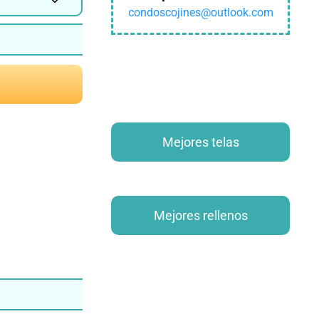
condoscojines@outlook.com
Mejores telas
azon
Mejores rellenos