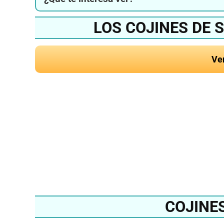
LOS COJINES DE 
Ve
¿Quieres conocer el 
suelo del
COJINE