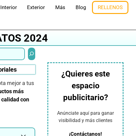
Interior
Exterior
Más
Blog
RELLENOS
ATOS 2024
Buscar
oriales
¿Quieres este
ta mejor a tus
espacio
uctos más
publicitario?
 calidad con
Anúnciate aquí para ganar
visibilidad y más clientes
¡Contáctanos!