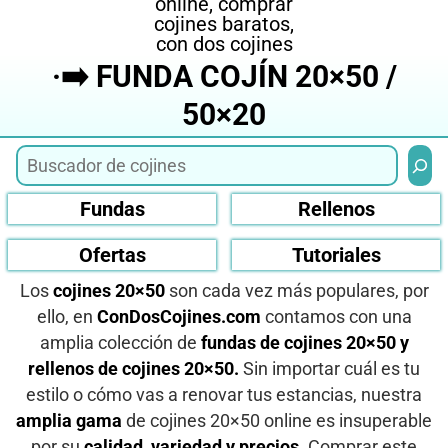
·➡️ FUNDA COJÍN 20×50 /
50×20
Busca
Fundas
Rellenos
Ofertas
Tutoriales
Los
cojines 20×50
son cada vez más populares, por
ello, en
ConDosCojines.com
contamos con una
amplia colección de
fundas de cojines 20×50 y
rellenos de cojines 20×50.
Sin importar cuál es tu
estilo o cómo vas a renovar tus estancias, nuestra
amplia gama
de cojines 20×50 online es insuperable
por su
calidad, variedad y precios.
Comprar este