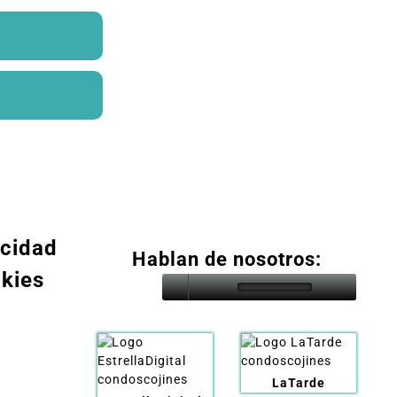
acidad
Hablan de nosotros:
okies
LaTarde