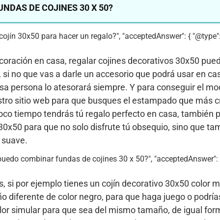
NDAS DE COJINES 30 X 50?
r cojín 30x50 para hacer un regalo?", "acceptedAnswer": { "@type": 
ecoración en casa, regalar cojines decorativos 30x50 pue
 si no que vas a darle un accesorio que podrá usar en ca
esa persona lo atesorará siempre. Y para conseguir el mo
stro sitio web para que busques el estampado que más c
oco tiempo tendrás tú regalo perfecto en casa, también 
x50 para que no solo disfrute tú obsequio, sino que t
n suave.
es puedo combinar fundas de cojines 30 x 50?", "acceptedAnswer": 
si por ejemplo tienes un cojín decorativo 30x50 color m
o diferente de color negro, para que haga juego o podrí
lor simular para que sea del mismo tamaño, de igual for