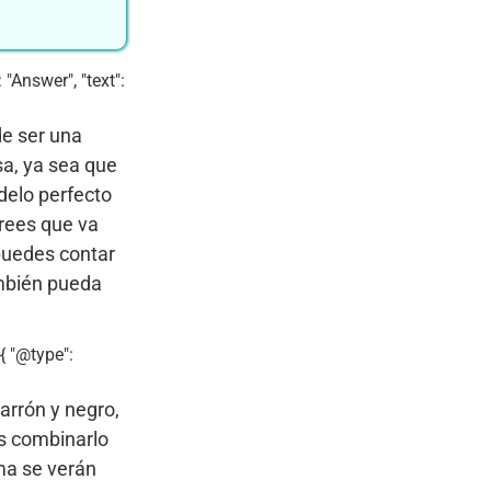
"Answer", "text":
de ser una
sa, ya sea que
delo perfecto
rees que va
puedes contar
ambién pueda
{ "@type":
arrón y negro,
as combinarlo
ma se verán