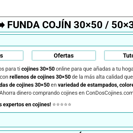
➡️ FUNDA COJÍN 30×50 / 50×
os
Ofertas
Tut
s para ti
cojines 30×50
online para que añadas a tu hog
 con
rellenos de cojines 30×50
de la más alta calidad que
das de cojines 30×50
en
variedad de estampados, colore
Ahorra dinero comprando cojines en ConDosCojines.com
 expertos en cojines!
⭐⭐⭐⭐⭐