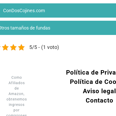
ConDosCojines.com
Otros tamaños de fundas
5/5 - (1 voto)
Política de Priv
Como
Política de Co
Afiliados
de
Aviso legal
Amazon,
Contacto
obtenemos
ingresos
por
comisiones