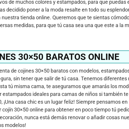
ivos de muchos colores y estampados, para que puedas 
as decidido poner a la moda resalte en todo su esplendor
nuestra tienda online. Queremos que te sientas cómod
iversas medidas, para que tú casa sea una que este a la 
NES 30×50 BARATOS ONLINE
enta de cojines 30×50 baratos con modelos, estampado
ura, sin tener que salir de tú casa. Tenemos diferentes
hasta tú misma cama, te aseguramos que amarás los mod
 estampados ideales para camas de niños si también te 
 ¡Una casa chic es un lugar feliz! Siempre pensamos en
r cojín 30×50 online para obtener en poco tiempo tú pedi
decoración, nunca está demás renovar o añadir cosas nue
sos modelos!