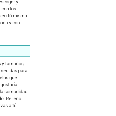
escoger y
 con los
o en tú misma
moda y con
s y tamaños,
 medidas para
elos que
gustaría
 la comodidad
do. Relleno
vas a tú