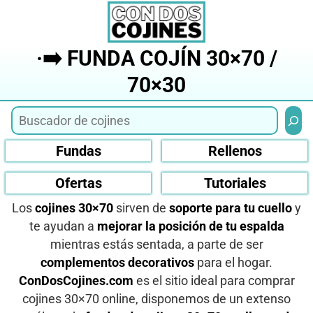
Saltar
al
contenido
·➡️ FUNDA COJÍN 30×70 /
70×30
Busca
Fundas
Rellenos
Ofertas
Tutoriales
Los
cojines 30×70
sirven de
soporte para tu cuello
y
te ayudan a
mejorar la posición de tu espalda
mientras estás sentada, a parte de ser
complementos decorativos
para el hogar.
ConDosCojines.com
es el sitio ideal para comprar
cojines 30×70 online, disponemos de un extenso