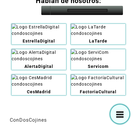
Hablan de nosotros:
EstrellaDigital
LaTarde
AlertaDigital
Servicom
CesMadrid
FactoriaCultural
ConDosCojines