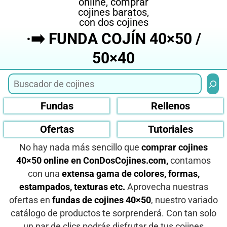
·➡️ FUNDA COJÍN 40×50 /
50×40
Busca
Fundas
Rellenos
Ofertas
Tutoriales
No hay nada más sencillo que
comprar cojines
40×50 online en ConDosCojines.com,
contamos
con una
extensa gama de colores, formas,
estampados, texturas etc.
Aprovecha nuestras
ofertas en
fundas de cojines 40×50
, nuestro variado
catálogo de productos te sorprenderá. Con tan solo
un par de clics podrás disfrutar de tus cojines