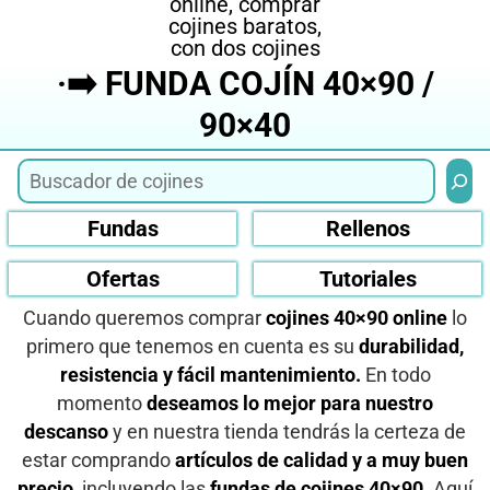
·➡️ FUNDA COJÍN 40×90 /
90×40
Busca
Fundas
Rellenos
Ofertas
Tutoriales
Cuando queremos comprar
cojines 40×90 online
lo
primero que tenemos en cuenta es su
durabilidad,
resistencia y fácil mantenimiento.
En todo
momento
deseamos lo mejor para nuestro
descanso
y en nuestra tienda tendrás la certeza de
estar comprando
artículos de calidad y a muy buen
precio,
incluyendo las
fundas de cojines 40×90.
Aquí