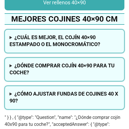
Ver rellenos 40×90
MEJORES COJINES 40×90 CM
¿CUÁL ES MEJOR, EL COJÍN 40×90
ESTAMPADO O EL MONOCROMÁTICO?
¿DÓNDE COMPRAR COJÍN 40×90 PARA TU
COCHE?
¿CÓMO AJUSTAR FUNDAS DE COJINES 40 X
90?
" } } , { "@type": "Question", "name": "¿Dónde comprar cojín
40x90 para tu coche?", "acceptedAnswer": { "@type":