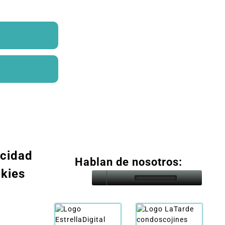
acidad
Hablan de nosotros:
okies