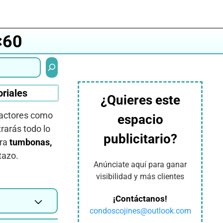
×60
Buscar
oriales
¿Quieres este
factores como
espacio
rarás todo lo
publicitario?
ara
tumbonas,
tazo.
Anúnciate aquí para ganar
visibilidad y más clientes
¡Contáctanos!
condoscojines@outlook.com