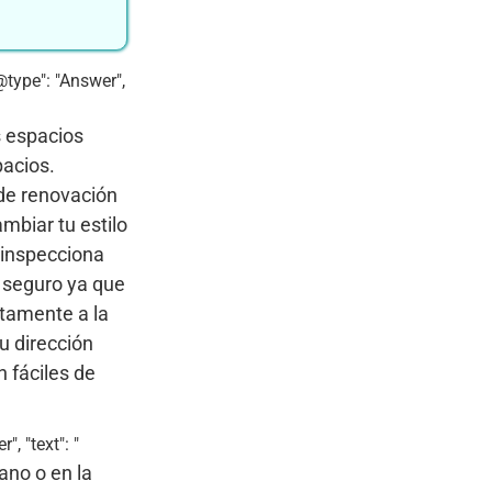
@type": "Answer",
s espacios
pacios.
 de renovación
mbiar tu estilo
e inspecciona
y seguro ya que
ctamente a la
u dirección
n fáciles de
, "text": "
ano o en la