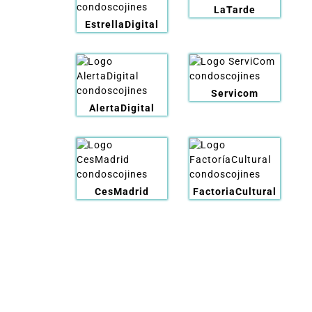
LaTarde
EstrellaDigital
Servicom
AlertaDigital
CesMadrid
FactoriaCultural