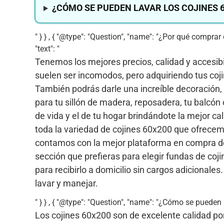
¿CÓMO SE PUEDEN LAVAR LOS COJINES 6
" } } , { "@type": "Question", "name": "¿Por qué comp
"text": "
Tenemos los mejores precios, calidad y accesi
suelen ser incomodos, pero adquiriendo tus coji
También podrás darle una increíble decoración,
para tu sillón de madera, reposadera, tu balcón 
de vida y el de tu hogar brindándote la mejor ca
toda la variedad de cojines 60x200 que ofrecemo
contamos con la mejor plataforma en compra de 
sección que prefieras para elegir fundas de coji
para recibirlo a domicilio sin cargos adicionale
lavar y manejar.
" } } , { "@type": "Question", "name": "¿Cómo se pueden 
Los cojines 60x200 son de excelente calidad po