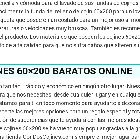
encilla y cómoda para el lavado de sus fundas de cojine
ácilmente la funda del relleno de cojín 60x200 para un l
iqueta que posee en un costado para un mejor uso al m
mperaturas o velocidades muy bruscas. También es recom
del producto. Los materiales que poseen los cojines 60x2
o de alta calidad para que no sufra daños que alteren su 
ES 60×200 BARATOS ONLINE
tan fácil, rápido y económico en ningún otro lugar. Nues
hora que nos necesites, desde cualquier lugar y en cualqui
estamos para ti en todo momento para ayudarte a decora
frecerte las mejores opciones para un regalo especial y t
cción de sugerencias que te ayudará con las mejores idea
de cojines 60×200 se ha vuelto muy popular gracias a la
ra tienda ConDosCojines.com siempre el mejor lugar par