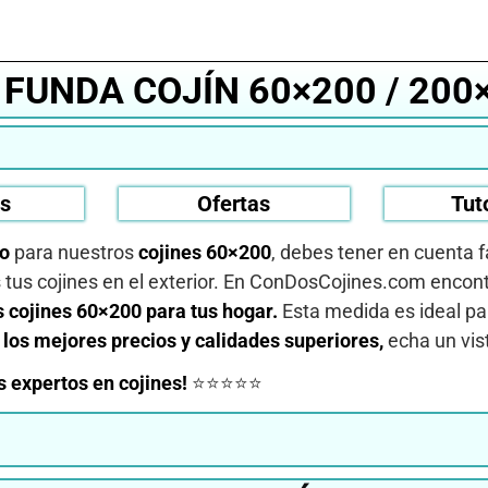
️ FUNDA COJÍN 60×200 / 200
os
Ofertas
Tut
no
para nuestros
cojines 60×200
, debes tener en cuenta 
s tus cojines en el exterior. En ConDosCojines.com encont
 cojines 60×200 para tus hogar.
Esta medida es ideal p
s
los mejores precios y calidades superiores,
echa un vis
 expertos en cojines!
⭐⭐⭐⭐⭐