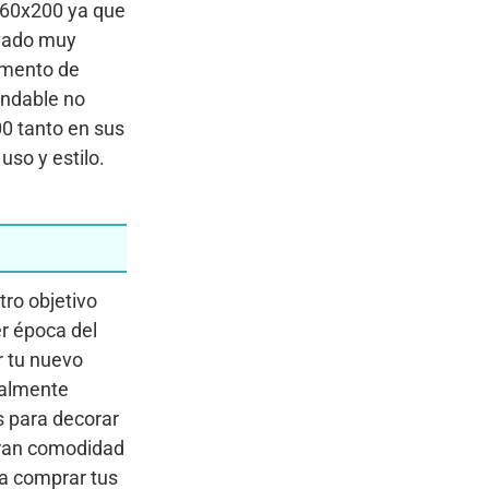
s 60x200 ya que
avado muy
omento de
endable no
00 tanto en sus
uso y estilo.
tro objetivo
er época del
r tu nuevo
otalmente
s para decorar
 gran comodidad
a comprar tus