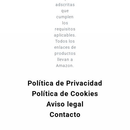
adscritas
que
cumplen
los
requisitos
aplicables.
Todos los
enlaces de
productos
llevan a
Amazon.
Política de Privacidad
Política de Cookies
Aviso legal
Contacto