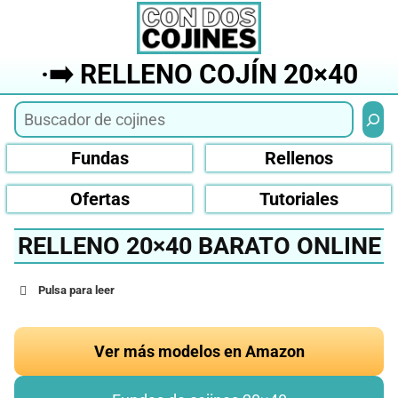
Saltar
al
contenido
·➡️ RELLENO COJÍN 20×40
Busca
Fundas
Rellenos
Ofertas
Tutoriales
RELLENO 20×40 BARATO ONLINE
Pulsa para leer
Ver más modelos en Amazon