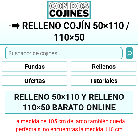
Saltar
al
contenido
·➡️ RELLENO COJÍN 50×110 /
110×50
Busca
Fundas
Rellenos
Ofertas
Tutoriales
RELLENO 50×110 Y RELLENO
110×50 BARATO ONLINE
La medida de 105 cm de largo también queda
perfecta si no encuentras la medida 110 cm