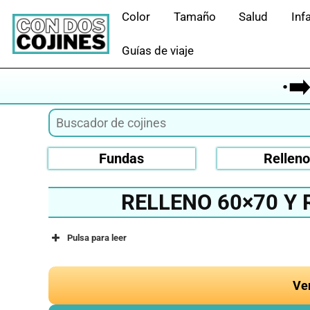
Saltar
Color
Tamaño
Salud
Infa
al
contenido
Guías de viaje
·➡
Fundas
Rellen
RELLENO 60×70 Y 
Pulsa para leer
Ve