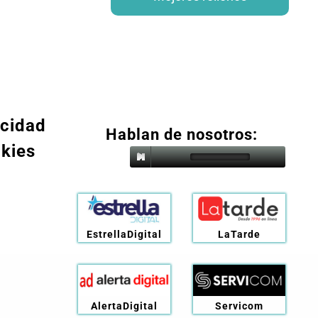
acidad
Hablan de nosotros:
okies
EstrellaDigital
LaTarde
AlertaDigital
Servicom