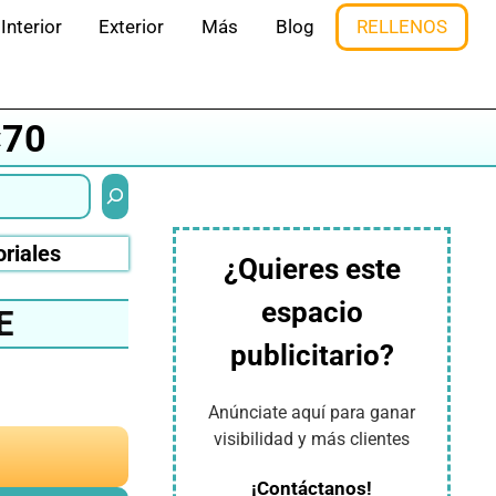
Interior
Exterior
Más
Blog
RELLENOS
×70
Buscar
oriales
¿Quieres este
espacio
E
publicitario?
Anúnciate aquí para ganar
visibilidad y más clientes
¡Contáctanos!