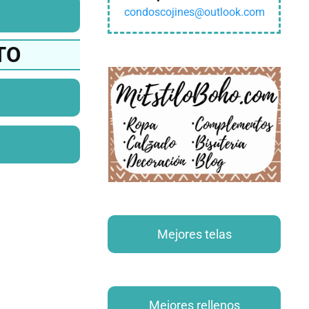
condoscojines@outlook.com
TO
Mejores telas
Mejores rellenos