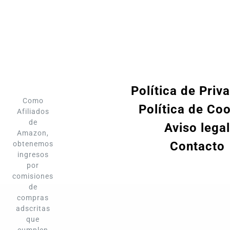
Política de Priv
Como
Política de Co
Afiliados
de
Aviso legal
Amazon,
Contacto
obtenemos
ingresos
por
comisiones
de
compras
adscritas
que