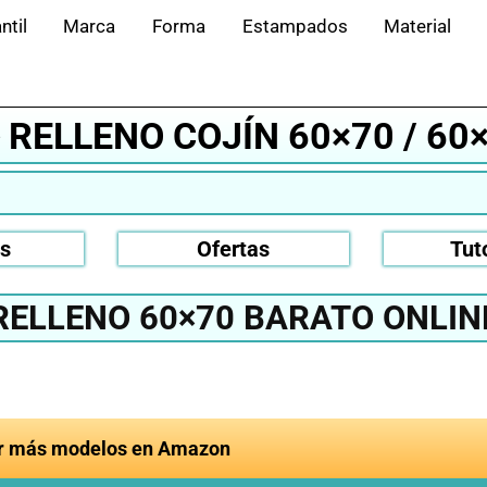
ntil
Marca
Forma
Estampados
Material
️ RELLENO COJÍN 60×70 / 60
os
Ofertas
Tut
RELLENO 60×70 BARATO ONLIN
r más modelos en Amazon