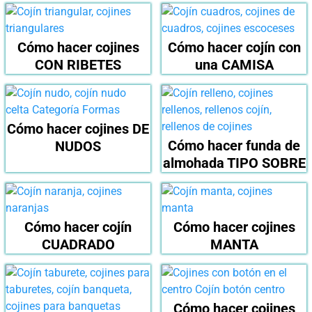
cojines que vienen con
cordones especiales
Cómo hacer cojines
Cómo hacer cojín con
CON RIBETES
una CAMISA
lo mejor es que sean bastante
grandes
Cómo hacer cojines DE
Cómo hacer funda de
NUDOS
almohada TIPO SOBRE
se
debe instalar una
barra en la pared,
Cómo hacer cojín
Cómo hacer cojines
CUADRADO
MANTA
Cómo hacer cojines