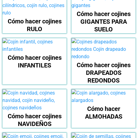
Cómo hacer cojines
tener la cantidad de
Cómo hacer cojines
GIGANTES PARA
cojines deseada
RULO
SUELO
Cómo hacer cojines
es prudente medir y
Cómo hacer cojines
INFANTILES
marcar el espacio
DRAPEADOS
REDONDOS
Cómo hacer
Cómo hacer cojines
ALMOHADAS
con un adhesivo especial
NAVIDEÑOS