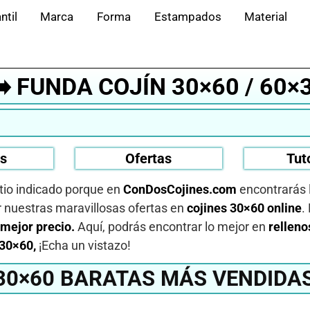
ntil
Marca
Forma
Estampados
Material
➡️ FUNDA COJÍN 30×60 / 60×
os
Ofertas
Tut
itio indicado porque en
ConDosCojines.com
encontrarás 
 nuestras maravillosas ofertas en
cojines 30×60 online
.
 mejor precio.
Aquí, podrás encontrar lo mejor en
relleno
30×60,
¡Echa un vistazo!
30×60 BARATAS MÁS VENDIDA