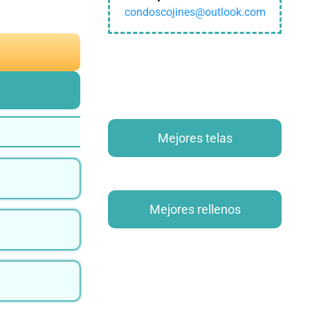
condoscojines@outlook.com
Mejores telas
Mejores rellenos