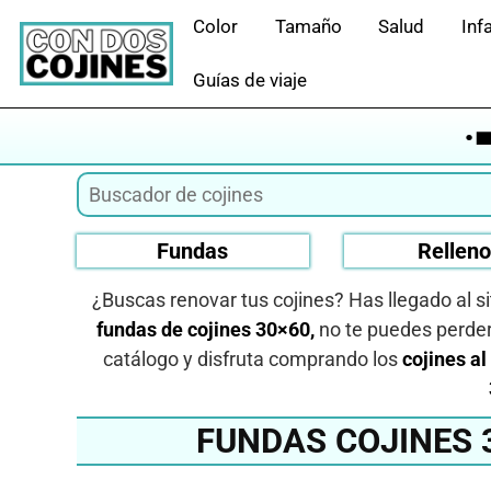
Saltar
Color
Tamaño
Salud
Infa
al
contenido
Guías de viaje
·
Fundas
Rellen
¿Buscas renovar tus cojines? Has llegado al s
fundas de cojines 30×60,
no te puedes perder
catálogo y disfruta comprando los
cojines al
FUNDAS COJINES 