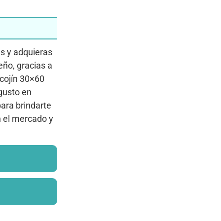
ás y adquieras
ño, gracias a
 cojín 30×60
gusto en
para brindarte
n el mercado y