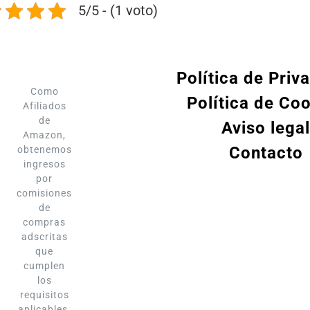
5/5 - (1 voto)
Política de Priv
Como
Política de Co
Afiliados
de
Aviso legal
Amazon,
Contacto
obtenemos
ingresos
por
comisiones
de
compras
adscritas
que
cumplen
los
requisitos
aplicables.