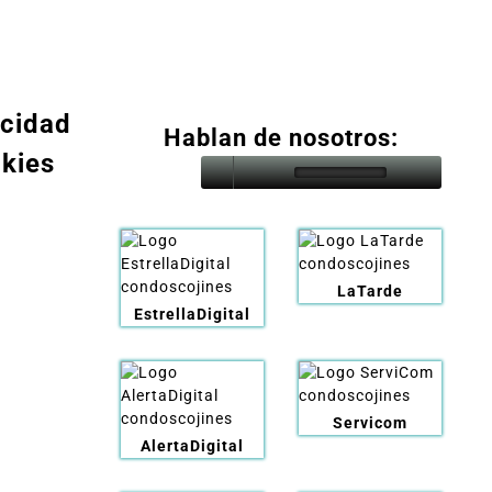
acidad
Hablan de nosotros:
okies
LaTarde
EstrellaDigital
Servicom
AlertaDigital