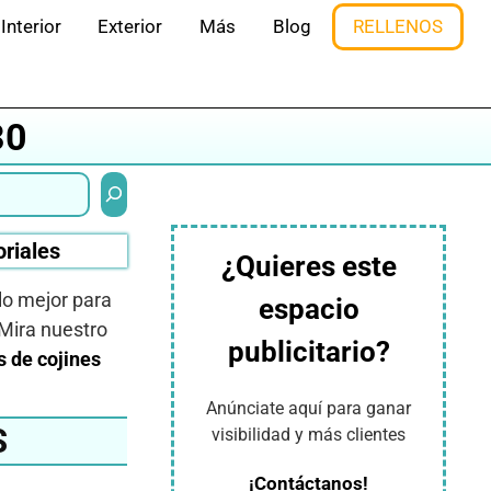
Interior
Exterior
Más
Blog
RELLENOS
30
Buscar
oriales
¿Quieres este
lo mejor para
espacio
 Mira nuestro
publicitario?
s de cojines
Anúnciate aquí para ganar
S
visibilidad y más clientes
¡Contáctanos!