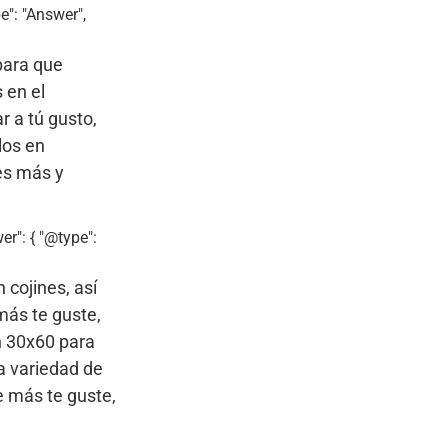
e": "Answer",
para que
 en el
 a tú gusto,
los en
es más y
er": { "@type":
 cojines, así
más te guste,
n 30x60 para
a variedad de
e más te guste,