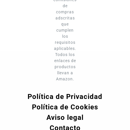
de
compras
adscritas
que
cumplen
los
requisitos
aplicables.
Todos los
enlaces de
productos
llevan a
Amazon.
Política de Privacidad
Política de Cookies
Aviso legal
Contacto