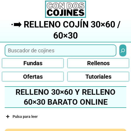
Saltar
al
contenido
·➡️ RELLENO COJÍN 30×60 /
60×30
Busca
Fundas
Rellenos
Ofertas
Tutoriales
RELLENO 30×60 Y RELLENO
60×30 BARATO ONLINE
Pulsa para leer