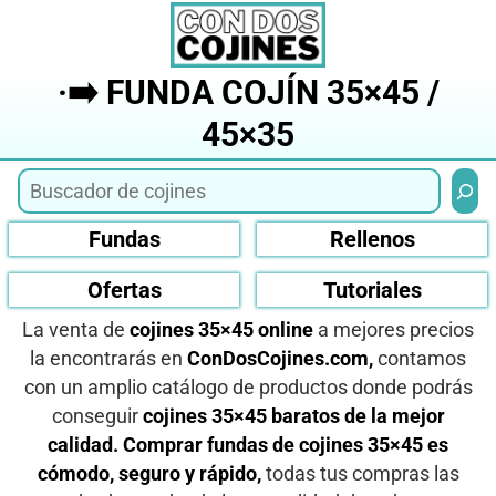
Saltar
al
contenido
·➡️ FUNDA COJÍN 35×45 /
45×35
Busca
Fundas
Rellenos
Ofertas
Tutoriales
La venta de
cojines 35×45 online
a mejores precios
la encontrarás en
ConDosCojines.com,
contamos
con un amplio catálogo de productos donde podrás
conseguir
cojines 35×45 baratos de la mejor
calidad.
Comprar fundas de cojines 35×45 es
cómodo, seguro y rápido,
todas tus compras las