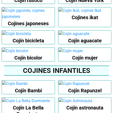
Cojín rústico
Cojín Nueva York
Cojines ikat
Cojines japoneses
Cojín bicicleta
Cojín aguacate
Cojín bicolor
Cojín mujer
COJINES INFANTILES
Cojín Bambi
Cojín Rapunzel
Cojín La Bella
Cojín astronauta