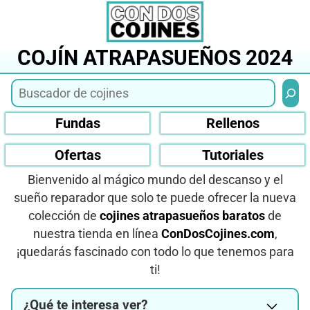
Saltar
al
contenido
COJÍN ATRAPASUEÑOS 2024
Busca
Fundas
Rellenos
Ofertas
Tutoriales
Bienvenido al mágico mundo del descanso y el
sueño reparador que solo te puede ofrecer la nueva
colección de
cojines atrapasueños baratos
de
nuestra tienda en línea
ConDosCojines.com
,
¡quedarás fascinado con todo lo que tenemos para
ti!
¿Qué te interesa ver?