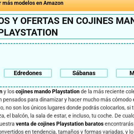
r más modelos en Amazon
OS Y OFERTAS EN COJINES MA
PLAYSTATION
Edredones
Sábanas
M
n
y los
cojines mando Playstation
de la más reciente col
n pensados para dinamizar y hacer mucho más cómodo e
o, no son los únicos lugares donde podrás colocarlos, si 
, el balcón, la sala de estar, e incluso, tu coche. De cual
nuestra
venta de cojines Playstation baratos
encontrarás
onvertidos en tendencia, tamaños y formas variadas, y lo