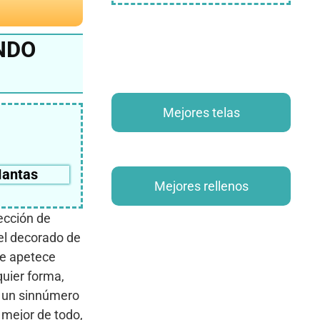
NDO
Mejores telas
antas
Mejores rellenos
ección de
l decorado de
te apetece
quier forma,
 un sinnúmero
 mejor de todo,