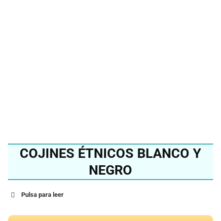
mejor cojín étnico del
2024?
Ver en Amazon
COJINES ÉTNICOS BLANCO Y
NEGRO
Pulsa para leer