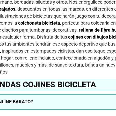
mano, bordadas, siluetas y otros. Nos enorgullece poder 
bajados
, descuentos en todas las marcas, en diferentes e
 ilustraciones de bicicletas que harán juego con tu decora
ecemos la
colchoneta bicicleta
, perfecta para colocarla en 
 diseños para tumbonas, decorativas,
rellena de fibra h
a cualquier forma. Disfruta de tus
cojines con dibujos bici
 todos tus ambientes tendrán ese aspecto deportivo que bu
o,
inspirados en estampados ciclistas, dan ese toque espec
hogar, con relleno incluido, confeccionado en algodón y p
 sillones, muebles y más, de suave textura, brinda un nue
eños.
NDAS COJINES BICICLETA
NLINE BARATO?