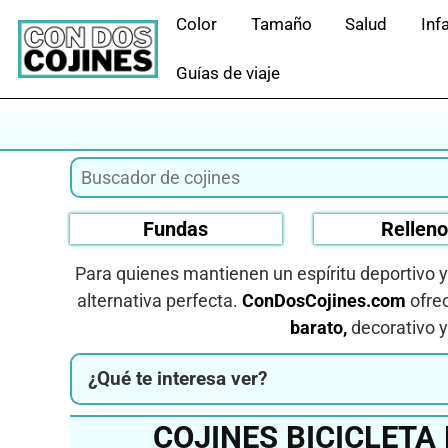
Saltar
Color
Tamaño
Salud
Infa
al
contenido
Guías de viaje
Fundas
Rellen
Para quienes mantienen un espíritu deportivo 
alternativa perfecta.
ConDosCojines.com
ofrec
barato,
decorativo y
¿Qué te interesa ver?
COJINES BICICLETA