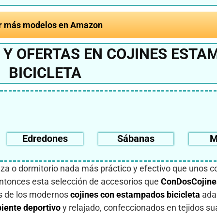
r más modelos en Amazon
 Y OFERTAS EN COJINES ESTA
BICICLETA
Edredones
Sábanas
M
aza o dormitorio nada más práctico y efectivo que unos c
 entonces esta selección de accesorios que
ConDosCojine
os de los modernos
cojines con estampados bicicleta
ada
iente deportivo
y relajado, confeccionados en tejidos su