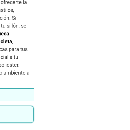
ofrecerte la
stilos,
ción. Si
tu sillón, se
ueca
cleta,
scas para tus
ial a tu
oliester,
vo ambiente a