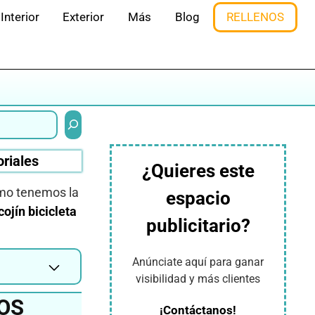
Interior
Exterior
Más
Blog
RELLENOS
Buscar
oriales
¿Quieres este
smo tenemos la
espacio
cojín bicicleta
publicitario?
Anúnciate aquí para ganar
visibilidad y más clientes
OS
¡Contáctanos!