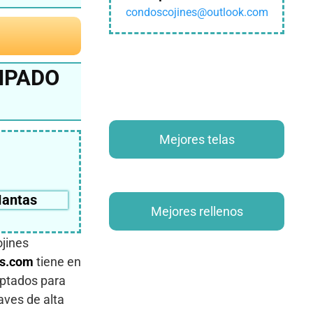
condoscojines@outlook.com
MPADO
Mejores telas
antas
Mejores rellenos
ojines
s.com
tiene en
ptados para
aves de alta