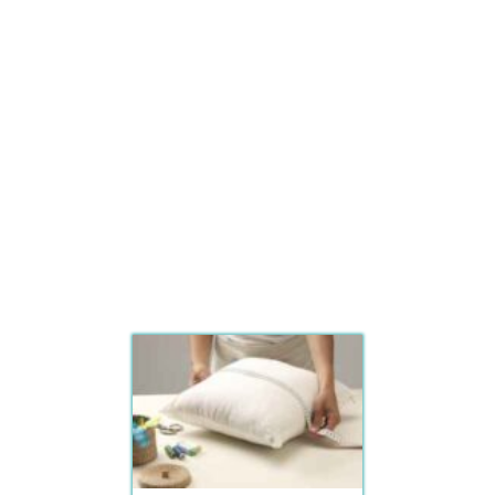
mejor cojín vintage del
2024?
Ver en Amazon