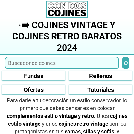
Saltar
al
contenido
·➡️ COJINES VINTAGE Y
COJINES RETRO BARATOS
2024
Busca
Fundas
Rellenos
Ofertas
Tutoriales
Para darle a tu decoración un estilo conservador, lo
primero que debes pensar es en colocar
complementos estilo vintage y retro.
Unos
cojines
estilo vintage
y unos
cojines retro vintage
son los
protagonistas en tus
camas, sillas y sofás,
y