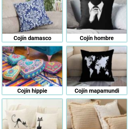
Cojín damasco
Cojín hombre
Cojín hippie
Cojín mapamundi