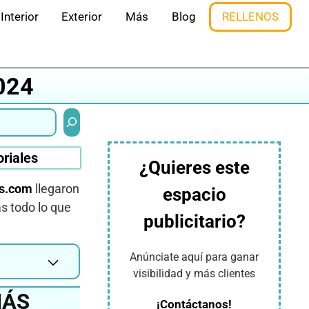
Interior
Exterior
Más
Blog
RELLENOS
024
Buscar
oriales
¿Quieres este
s.com
llegaron
espacio
s todo lo que
publicitario?
Anúnciate aquí para ganar
visibilidad y más clientes
MÁS
¡Contáctanos!