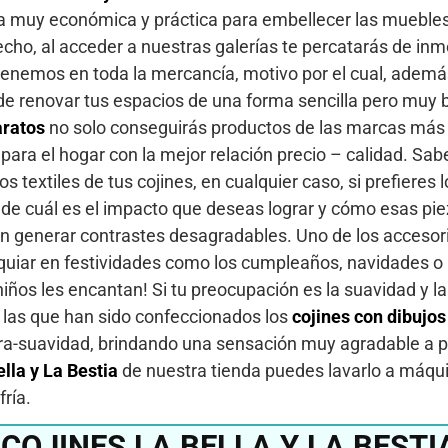
va muy económica y práctica para embellecer las muebles
echo, al acceder a nuestras galerías te percatarás de inm
enemos en toda la mercancía, motivo por el cual, ademá
 de renovar tus espacios de una forma sencilla pero muy 
aratos
no solo conseguirás productos de las marcas más
para el hogar con la mejor relación precio – calidad. S
s textiles de tus cojines, en cualquier caso, si prefieres l
 de cuál es el impacto que deseas lograr y cómo esas pi
in generar contrastes desagradables. Uno de los accesor
quiar en festividades como los cumpleaños, navidades 
s niños les encantan! Si tu preocupación es la suavidad y l
n las que han sido confeccionados los
cojines con dibujos
tra-suavidad, brindando una sensación muy agradable a pi
ella y La Bestia
de nuestra tienda puedes lavarlo a máqui
ría.
OJINES LA BELLA Y LA BESTI