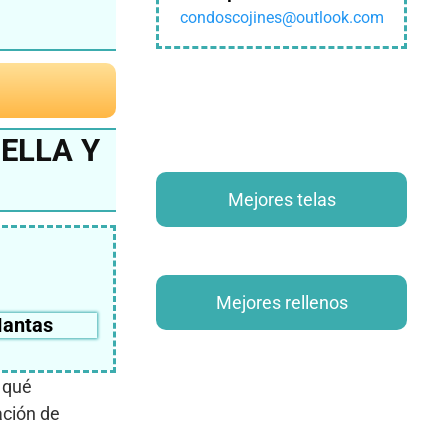
condoscojines@outlook.com
ELLA Y
Mejores telas
Mejores rellenos
antas
 qué
ación de