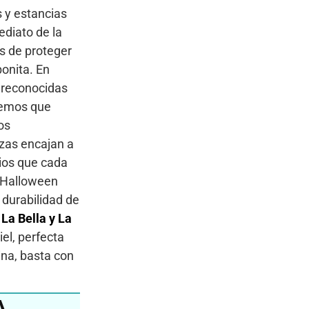
 y estancias
ediato de la
s de proteger
bonita. En
 reconocidas
abemos que
os
ezas encajan a
ios que cada
o Halloween
a durabilidad de
 La Bella y La
el, perfecta
na, basta con
A