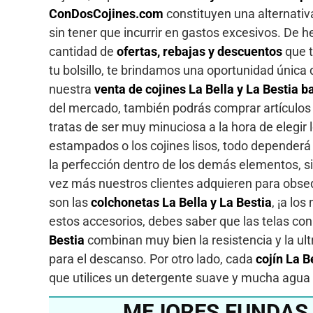
ConDosCojines.com
constituyen una alternati
sin tener que incurrir en gastos excesivos. De h
cantidad de
ofertas, rebajas y descuentos
que t
tu bolsillo, te brindamos una oportunidad única
nuestra
venta de cojines La Bella y La Bestia b
del mercado, también podrás comprar artículos 
tratas de ser muy minuciosa a la hora de elegir lo
estampados o los cojines lisos, todo dependerá
la perfección dentro de los demás elementos, s
vez más nuestros clientes adquieren para obse
son las
colchonetas La Bella y La Bestia
, ¡a lo
estos accesorios, debes saber que las telas co
Bestia
combinan muy bien la resistencia y la ul
para el descanso. Por otro lado, cada
cojín La B
que utilices un detergente suave y mucha agua f
MEJORES FUNDAS C