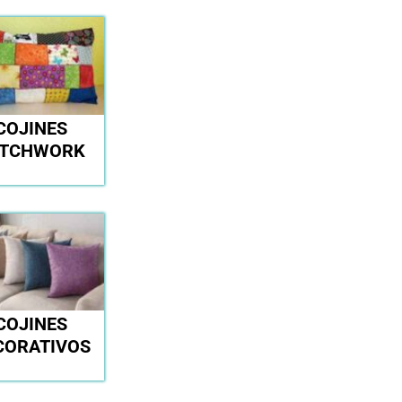
COJINES
ATCHWORK
COJINES
CORATIVOS