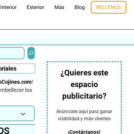
Interior
Exterior
Más
Blog
RELLENOS
Buscar
oriales
¿Quieres este
Cojines.com
!
espacio
embellecer los
publicitario?
Anúnciate aquí para ganar
visibilidad y más clientes
OS
¡Contáctanos!