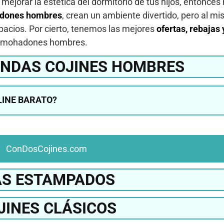
s mejorar la estética del dormitorio de tus hijos, entonce
dones hombres
, crean un ambiente divertido, pero al m
acios. Por cierto, tenemos las mejores
ofertas, rebajas
y almohadones hombres.
UNDAS COJINES HOMBRES
INE BARATO?
ConDosCojines.com
S ESTAMPADOS
JINES CLÁSICOS