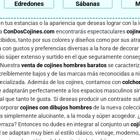
Edredones
Sábanas
M
 tus estancias o la apariencia que deseas lograr con la 
ea
ConDosCojines.com
encontrarás espectaculares
cojin
idos, tanto por sus colores y diseños como por sus atra
con gustos y preferencias diversas a la hora de decorar 
io súper extenso y surtido en el que seguramente conse
. Nuestra
venta de cojines hombres baratos
se caracteriz
ncreíblemente bajos y de las marcas más reconocidas a ni
pecializada. Además de los cojines, contamos con
colcho
e adaptarán perfectamente a los espacios masculinos si
l que tanto te gusta. Si deseas producir un contraste sut
corporar
cojines con dibujos hombres
de la nueva colecc
 es simplemente alucinante, a la moda y súper acogedor.
 terraza? Entonces no dudes en integrar al conjunto un
coj
 se adaptan muy bien al estilo clásico, vintage, moderno,