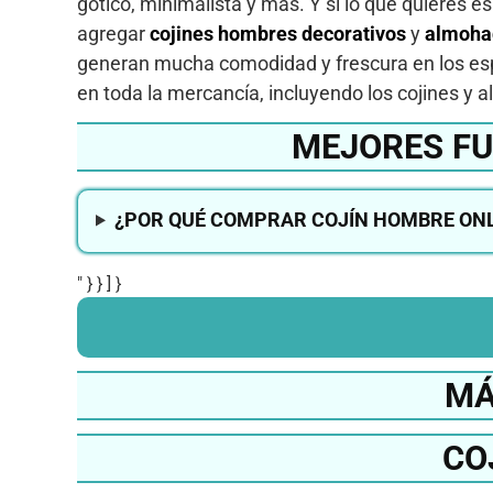
gótico, minimalista y más. Y si lo que quieres e
agregar
cojines hombres decorativos
y
almoha
generan mucha comodidad y frescura en los esp
en toda la mercancía, incluyendo los cojines 
MEJORES F
¿POR QUÉ COMPRAR COJÍN HOMBRE ONL
" } } ] }
MÁ
CO