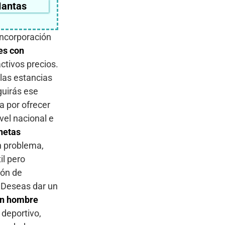
antas
incorporación
es con
ctivos precios.
las estancias
guirás ese
a por ofrecer
vel nacional e
netas
n problema,
il pero
ión de
 ¿Deseas dar un
ín hombre
 deportivo,