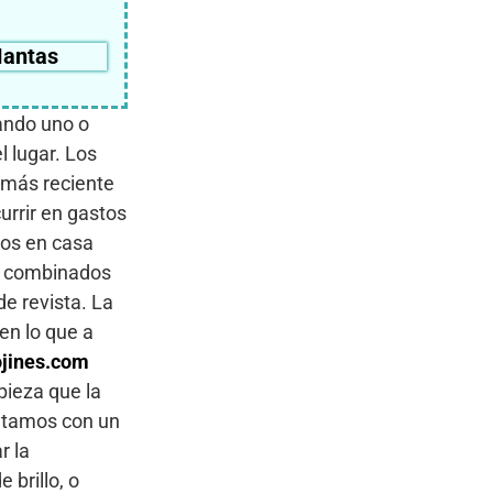
antas
rando uno o
l lugar. Los
 más reciente
urrir en gastos
dos en casa
os combinados
de revista. La
en lo que a
jines.com
pieza que la
ontamos con un
r la
 brillo, o