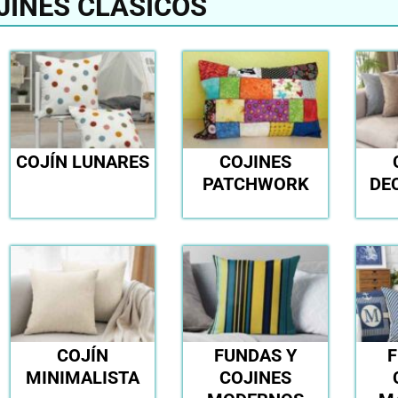
JINES CLÁSICOS
COJÍN LUNARES
COJINES
PATCHWORK
DE
COJÍN
FUNDAS Y
F
MINIMALISTA
COJINES