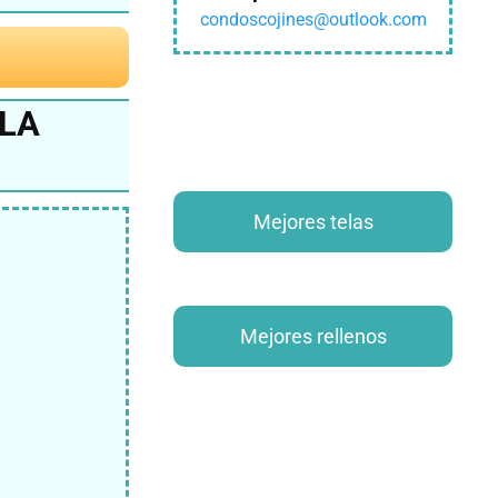
condoscojines@outlook.com
 LA
Mejores telas
Mejores rellenos