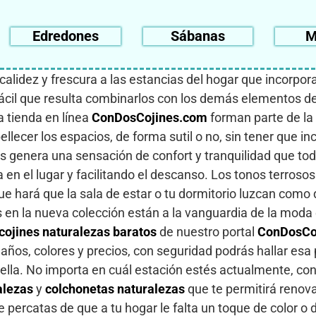
Edredones
Sábanas
M
alidez y frescura a las estancias del hogar que incorpo
 fácil que resulta combinarlos con los demás elementos de
 tienda en línea
ConDosCojines.com
forman parte de la
lecer los espacios, de forma sutil o no, sin tener que inc
es genera una sensación de confort y tranquilidad que to
ía en el lugar y facilitando el descanso. Los tonos terros
e hará que la sala de estar o tu dormitorio luzcan como 
s en la nueva colección están a la vanguardia de la moda 
cojines naturalezas baratos
de nuestro portal
ConDosCo
ños, colores y precios, con seguridad podrás hallar esa 
n ella. No importa en cuál estación estés actualmente, c
alezas
y
colchonetas naturalezas
que te permitirá renova
percatas de que a tu hogar le falta un toque de color o de