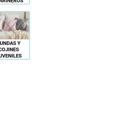
ARINEROS
UNDAS Y
COJINES
UVENILES