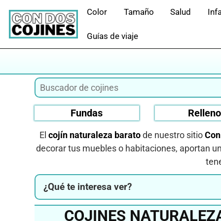
Saltar
Color
Tamaño
Salud
Infa
al
contenido
Guías de viaje
Fundas
Rellen
El
cojín naturaleza barato
de nuestro sitio
Con
decorar tus muebles o habitaciones, aportan un 
ten
¿Qué te interesa ver?
COJINES NATURALEZ