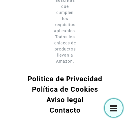
adscritas
que
cumplen
los
requisitos
aplicables.
Todos los
enlaces de
productos
llevan a
Amazon.
Política de Privacidad
Política de Cookies
Aviso legal
Contacto