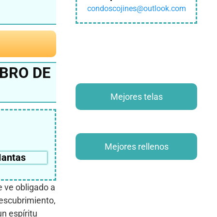
condoscojines@outlook.com
IBRO DE
Mejores telas
Mejores rellenos
antas
se ve obligado a
descubrimiento,
n espíritu