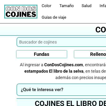
Saltar
Color
Tamaño
Salud
Infa
al
contenido
Guías de viaje
CO
Fundas
Rellen
Al ingresar a
ConDosCojines.com
, encontrará
estampados El libro de la selva
, en telas d
además con precios insupe
¿Qué te interesa ver?
COJINES EL LIBRO 