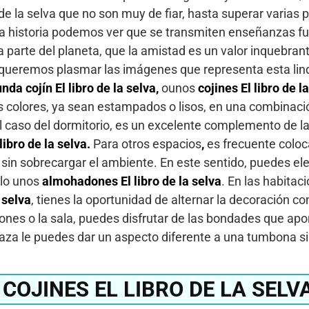
 de la selva que no son muy de fiar, hasta superar varias
de la historia podemos ver que se transmiten enseñanzas 
arte del planeta, que la amistad es un valor inquebrant
i queremos plasmar las imágenes que representa esta linda
unda cojín El libro de la selva,
ounos
cojines El libro de l
os colores, ya sean estampados o lisos, en una combinació
l caso del dormitorio, es un excelente complemento de la
ibro de la selva.
Para otros espacios
,
es frecuente coloc
 sin sobrecargar el ambiente. En este sentido, puedes eleg
lo unos
almohadones El libro de la selva
. En las habitac
 selva
, tienes la oportunidad de alternar la decoración co
ciones o la sala, puedes disfrutar de las bondades que ap
terraza le puedes dar un aspecto diferente a una tumbona s
COJINES EL LIBRO DE LA SELV