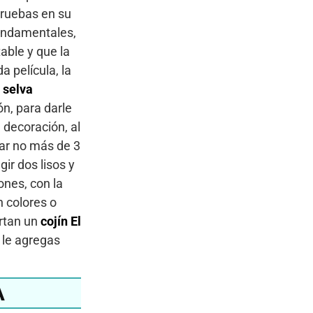
 pruebas en su
fundamentales,
able y que la
 película, la
a selva
n, para darle
 decoración, al
ar no más de 3
ir dos lisos y
iones, con la
n colores o
ortan un
cojín El
i le agregas
A