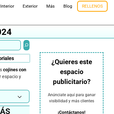
Interior
Exterior
Más
Blog
RELLENOS
024
Buscar
oriales
¿Quieres este
os
cojines con
espacio
r espacio y
publicitario?
Anúnciate aquí para ganar
visibilidad y más clientes
MÁS
¡Contáctanos!