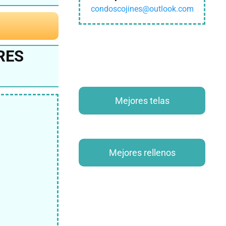
condoscojines@outlook.com
RES
Mejores telas
Mejores rellenos