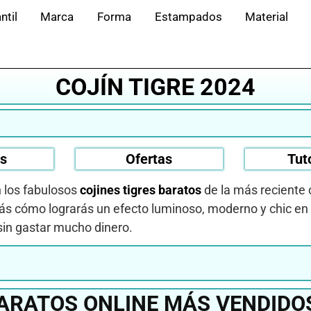
ntil
Marca
Forma
Estampados
Material
COJÍN TIGRE 2024
os
Ofertas
Tut
n los fabulosos
cojines tigres baratos
de la más reciente 
rás cómo lograrás un efecto luminoso, moderno y chic en 
sin gastar mucho dinero.
BARATOS ONLINE MÁS VENDIDO