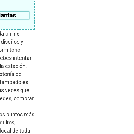
antas
da online
 diseños y
ormitorio
ebes intentar
la estación.
otonía del
 estampado es
las veces que
aredes, comprar
los puntos más
dultos,
 focal de toda