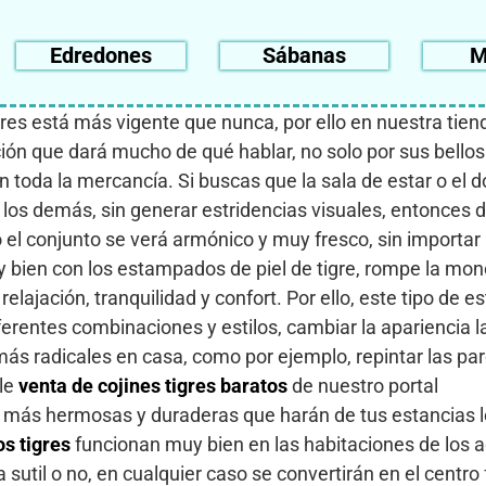
Edredones
Sábanas
M
ores está más vigente que nunca, por ello en nuestra tien
n que dará mucho de qué hablar, no solo por sus bellos
n toda la mercancía. Si buscas que la sala de estar o el d
os demás, sin generar estridencias visuales, entonces d
 el conjunto se verá armónico y muy fresco, sin importar 
 bien con los estampados de piel de tigre, rompe la mon
elajación, tranquilidad y confort. Por ello, este tipo de
iferentes combinaciones y estilos, cambiar la apariencia 
 más radicales en casa, como por ejemplo, repintar las p
ble
venta de
cojines tigres baratos
de nuestro portal
 más hermosas y duraderas que harán de tus estancias 
s tigres
funcionan muy bien en las habitaciones de los a
 sutil o no, en cualquier caso se convertirán en el centro