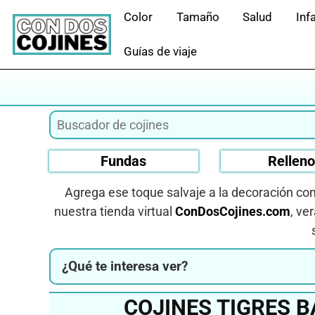
Saltar
Color
Tamaño
Salud
Infa
al
contenido
Guías de viaje
Fundas
Rellen
Agrega ese toque salvaje a la decoración co
nuestra tienda virtual
ConDosCojines.com
, ve
¿Qué te interesa ver?
COJINES TIGRES 