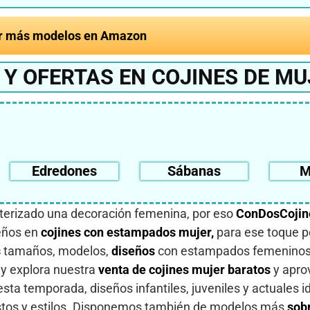
r más modelos en Amazon
Y OFERTAS EN COJINES DE MU
Edredones
Sábanas
M
acterizado una decoración femenina, por eso
ConDosCojin
seños en
cojines con estampados mujer,
para ese toque p
s
tamaños, modelos,
diseños
con estampados femeninos
 y explora nuestra
venta de cojines mujer baratos
y apro
sta temporada, diseños infantiles, juveniles y actuales i
ustos y estilos. Disponemos también de modelos más
sobr