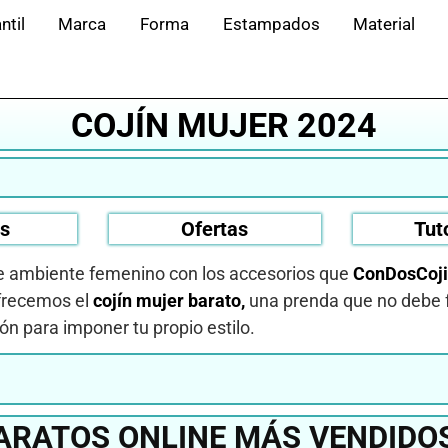
ntil
Marca
Forma
Estampados
Material
COJÍN MUJER 2024
os
Ofertas
Tut
ese ambiente femenino con los accesorios que
ConDosCoj
ofrecemos el
cojín mujer barato,
una prenda que no debe f
ón para imponer tu propio estilo.
ARATOS ONLINE MÁS VENDIDO