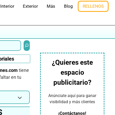
Interior
Exterior
Más
Blog
RELLENOS
Buscar
oriales
¿Quieres este
ines.com
tiene
espacio
altar en tu
publicitario?
Anúnciate aquí para ganar
visibilidad y más clientes
S
¡Contáctanos!