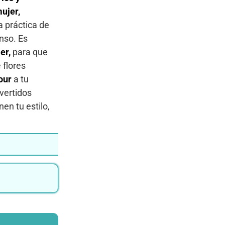
ujer,
a práctica de
anso. Es
jer,
para que
 flores
our
a tu
vertidos
en tu estilo,