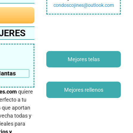
condoscojines@outlook.com
JERES
Mejores telas
antas
Mejores rellenos
es.com
quiere
erfecto a tu
 que aportan
vecha todas y
deales para
ios y