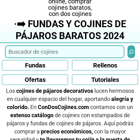
·➡️ FUNDAS Y COJINES DE
PÁJAROS BARATOS 2024
Busca
Fundas
Rellenos
Ofertas
Tutoriales
Los
cojines de pájaros decorativos
lucen hermosos
en cualquier espacio del hogar, aportando
alegría y
colorido.
En
ConDosCojines.com
contamos con un
extenso catálogo
de cojines con estampados de
pájaros y fundas de cojines de pájaros. Aquí podrás
comprar a
precios económicos,
con la mayor
seguridad y
te llevaremos tu cojín a la puerta de