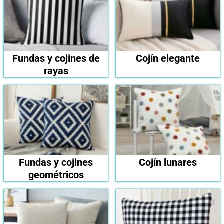
Fundas y cojines de
Cojín elegante
rayas
Fundas y cojines
Cojín lunares
geométricos