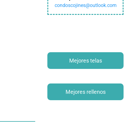
condoscojines@outlook.com
Mejores telas
Mejores rellenos