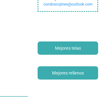
condoscojines@outlook.com
Mejores telas
Mejores rellenos