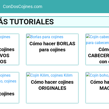
ConDosCojines.com
ÁS TUTORIALES
Cómo hacer BORLAS
cojines
Cómo
para cojines
IVOS
CABECER
OS
con 
Cómo hacer cojines
Cómo ha
ORIGINALES
MA
cojines