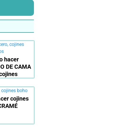
 hacer
O DE CAMA
cojines
cer cojines
CRAMÉ